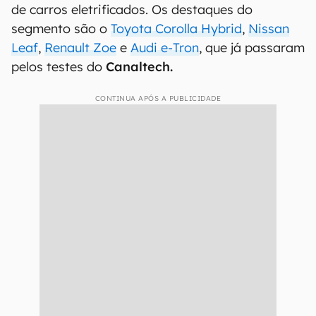
Total de eletrificados do primeiro semestre de
2021: 13.899
Híbrido convencional: 8.065 - 58,02%
Híbrido plug-in: 5.102 - 36,70%
Elétrico a bateria: 732 - 5,26%
No momento, o Brasil conta com uma boa gama
de carros eletrificados. Os destaques do
segmento são o
Toyota Corolla Hybrid
,
Nissan
Leaf
,
Renault Zoe
e
Audi e-Tron
, que já passaram
pelos testes do
Canaltech.
CONTINUA APÓS A PUBLICIDADE