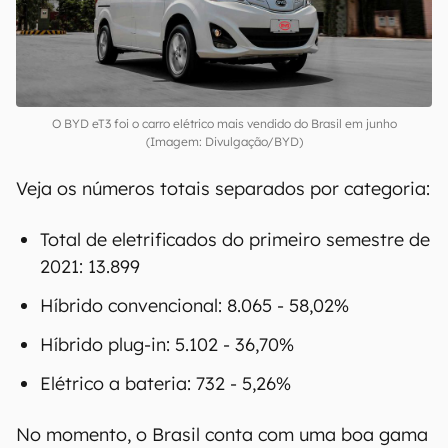
00:00
/
20:46
O BYD eT3 foi o carro elétrico mais vendido do Brasil em junho
(Imagem: Divulgação/BYD)
Veja os números totais separados por categoria: