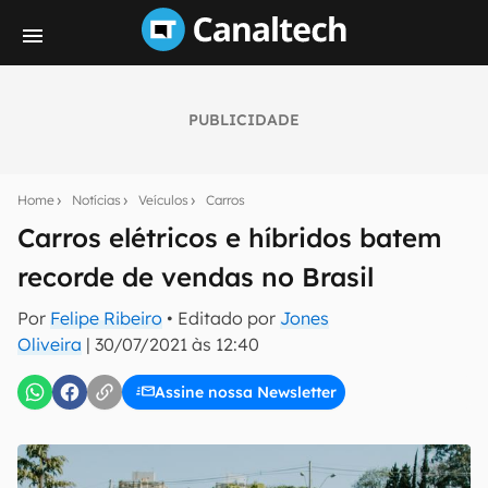
PUBLICIDADE
Seu resumo inteligente do mundo tech!
Assine a newsletter do Canaltech e receba
Home
Notícias
Veículos
Carros
notícias e reviews sobre tecnologia em primeira
mão.
Carros elétricos e híbridos batem
recorde de vendas no Brasil
E-mail
Por
Felipe Ribeiro
• Editado por
Jones
Oliveira
|
30/07/2021 às 12:40
inscreva-se
Assine nossa Newsletter
Confirmo que li, aceito e concordo com os
Termos de
Uso e Política de Privacidade do Canaltech.