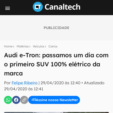
PUBLICIDADE
Seu resumo inteligente do mundo tech!
Assine a newsletter do Canaltech e receba
Home
Matérias
Veículos
Carros
notícias e reviews sobre tecnologia em primeira
mão.
Audi e-Tron: passamos um dia com
o primeiro SUV 100% elétrico da
E-mail
marca
Por
Felipe Ribeiro
|
29/04/2020 às 12:40
•
Atualizado
inscreva-se
29/04/2020 às 12:41
Assine nossa Newsletter
Confirmo que li, aceito e concordo com os
Termos de
Uso e Política de Privacidade do Canaltech.