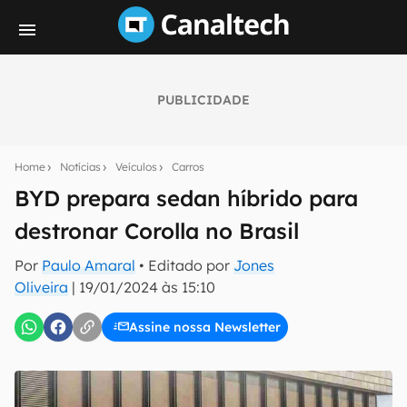
PUBLICIDADE
Seu resumo inteligente do mundo tech!
Assine a newsletter do Canaltech e receba
Home
Notícias
Veículos
Carros
notícias e reviews sobre tecnologia em primeira
mão.
BYD prepara sedan híbrido para
destronar Corolla no Brasil
E-mail
Por
Paulo Amaral
• Editado por
Jones
Oliveira
|
19/01/2024 às 15:10
inscreva-se
Assine nossa Newsletter
Confirmo que li, aceito e concordo com os
Termos de
Uso e Política de Privacidade do Canaltech.