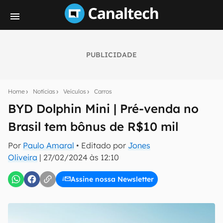
PUBLICIDADE
Seu resumo inteligente do mundo tech!
Assine a newsletter do Canaltech e receba
Home
Notícias
Veículos
Carros
notícias e reviews sobre tecnologia em primeira
mão.
BYD Dolphin Mini | Pré-venda no
Brasil tem bônus de R$10 mil
E-mail
Por
Paulo Amaral
• Editado por
Jones
Oliveira
|
27/02/2024 às 12:10
inscreva-se
Assine nossa Newsletter
Confirmo que li, aceito e concordo com os
Termos de
Uso e Política de Privacidade do Canaltech.