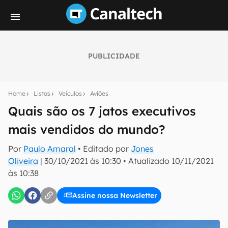
PUBLICIDADE
Seu resumo inteligente do mundo tech!
Assine a newsletter do Canaltech e receba
Home
Listas
Veículos
Aviões
notícias e reviews sobre tecnologia em primeira
mão.
Quais são os 7 jatos executivos
mais vendidos do mundo?
E-mail
Por
Paulo Amaral
• Editado por
Jones
Oliveira
|
30/10/2021 às 10:30
•
Atualizado
10/11/2021
às 10:38
inscreva-se
Assine nossa Newsletter
Confirmo que li, aceito e concordo com os
Termos de
Uso e Política de Privacidade do Canaltech.