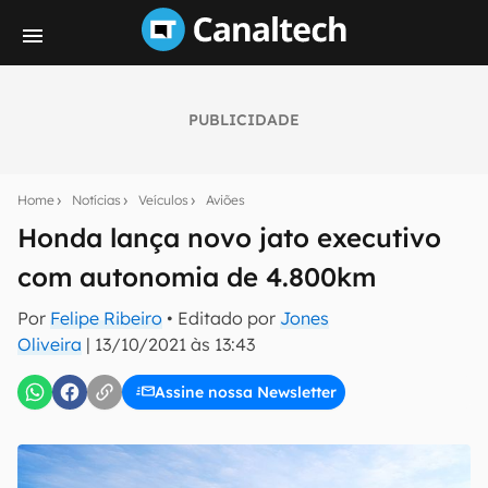
PUBLICIDADE
Seu resumo inteligente do mundo tech!
Assine a newsletter do Canaltech e receba
Home
Notícias
Veículos
Aviões
notícias e reviews sobre tecnologia em primeira
mão.
Honda lança novo jato executivo
com autonomia de 4.800km
E-mail
Por
Felipe Ribeiro
• Editado por
Jones
Oliveira
|
13/10/2021 às 13:43
inscreva-se
Assine nossa Newsletter
Confirmo que li, aceito e concordo com os
Termos de
Uso e Política de Privacidade do Canaltech.