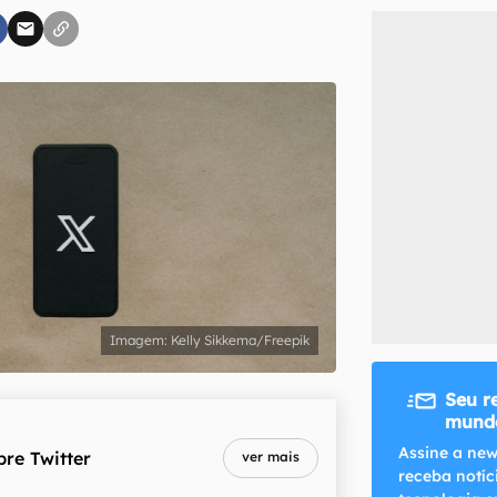
inscreva-se
li, aceito e concordo com os
Termos de Uso e Política de Privacidade do Ca
Kelly Sikkema/Freepik
Seu r
mundo
Assine a new
bre
Twitter
ver mais
receba notíc