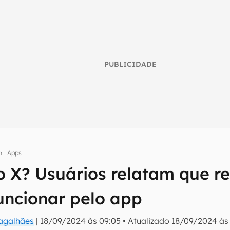
PUBLICIDADE
Apps
o X? Usuários relatam que re
umo inteligente do mundo tech!
funcionar pelo app
tter do Canaltech e receba notícias e reviews sobre tecnologia 
Magalhães
|
18/09/2024 às 09:05
•
Atualizado
18/09/2024 às