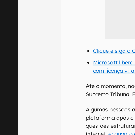
Clique e siga o
Microsoft libera
com licença vital
Até o momento, nã
Supremo Tribunal F
Algumas pessoas a
plataforma após a 
questões estrutur
internet,
enquanto 