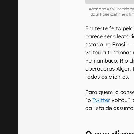
Acesso ao X foi liberado p
do STF que confirme o fi
Em teste feito pel
parece ser aleatór
estado no Brasil —
voltou a funcionar
Pernambuco, Rio de
operadoras Algar, 
todos os clientes.
Para quem já conse
“o
Twitter
voltou” j
da lista de assunt
O que dizem