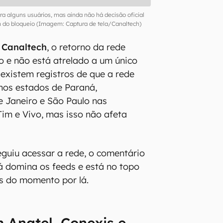
ara alguns usuários, mas ainda não há decisão oficial
m do bloqueio (Imagem: Captura de tela/Canaltech)
o
Canaltech
, o retorno da rede
io e não está atrelado a um único
 existem registros de que a rede
 nos estados de Paraná,
 Janeiro e São Paulo nas
Tim e Vivo, mas isso não afeta
guiu acessar a rede, o comentário
á domina os feeds e está no topo
os do momento por lá.
 Anatel, Conexis e