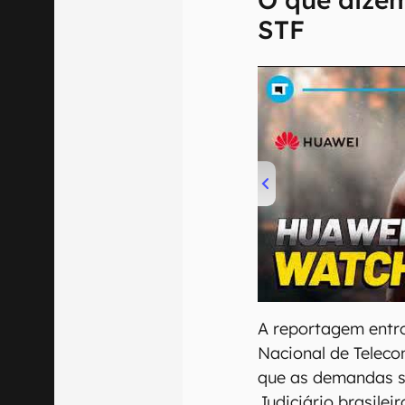
STF
00:00
/
04:51
A reportagem entr
Nacional de Teleco
que as demandas s
Judiciário brasile