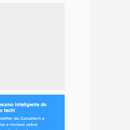
naltech.
esumo inteligente do
 tech!
sletter do Canaltech e
ias e reviews sobre