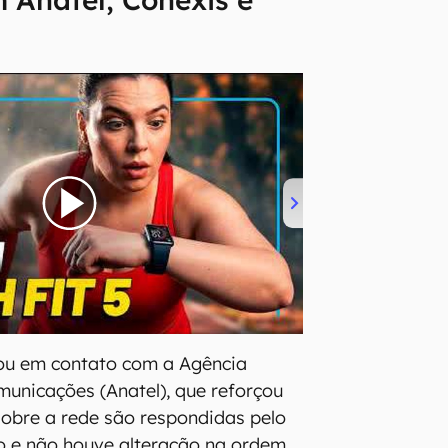
ou em contato com a Agência
municações (Anatel), que reforçou
obre a rede são respondidas pelo
iro e não houve alteração na ordem