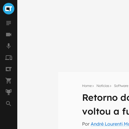
Home
Notícias
Software
Retorno d
Seu res
voltou a 
Assine a newsle
mão.
Por
André Lourenti 