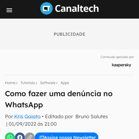
PUBLICIDADE
Seu resumo inteligente do mundo tech!
Assine a newsletter do Canaltech e receba
Conteúdo apoiado por
notícias e reviews sobre tecnologia em primeira
mão.
E-mail
Home
Tutoriais
Software
Apps
Como fazer uma denúncia no
WhatsApp
inscreva-se
Por
Kris Gaiato
• Editado por
Bruno Salutes
|
01/09/2022 às 21:00
Confirmo que li, aceito e concordo com os
Termos de
Uso e Política de Privacidade do Canaltech.
Assine nossa Newsletter