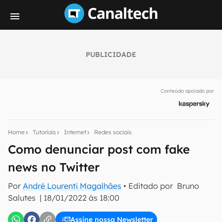
PUBLICIDADE
Seu resumo inteligente do mundo tech!
Assine a newsletter do Canaltech e receba
Conteúdo apoiado por
notícias e reviews sobre tecnologia em primeira
mão.
E-mail
Home
Tutoriais
Internet
Redes sociais
Como denunciar post com fake
news no Twitter
inscreva-se
Por
André Lourenti Magalhães
• Editado por
Bruno
Salutes
|
18/01/2022 às 18:00
Confirmo que li, aceito e concordo com os
Termos de
Uso e Política de Privacidade do Canaltech.
Assine nossa Newsletter