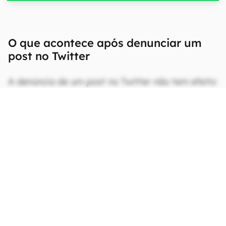
O que acontece após denunciar um
post no Twitter
A denúncia de um post no Twitter não tem efeito
imediato: o pedido é enviado para análise pelas
equipes de monitoramento do Twitter e pode
levar dias até exibir um resultado. Portanto,
denunciar uma conta não necessariamente
significa na suspensão da mesma.
Durante o processo, a rede social envia
atualizações sobre a denúncia na sua tela de
notificações. Há, também, a possibilidade de
denunciar listas ou mensagens diretas que