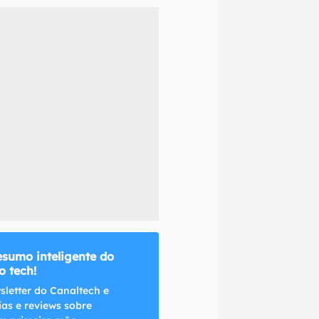
naltech.
esumo inteligente do
 tech!
sletter do Canaltech e
ias e reviews sobre