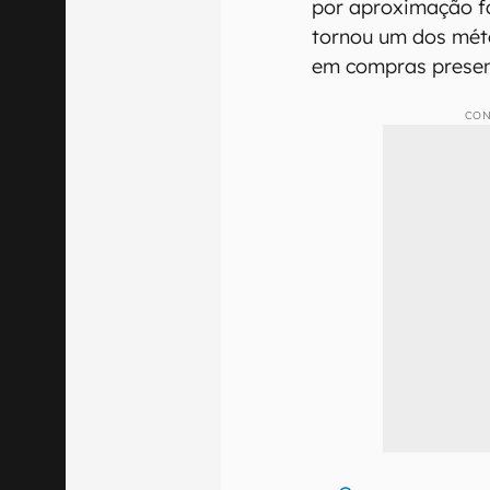
por aproximação fac
tornou um dos méto
em compras presen
CON