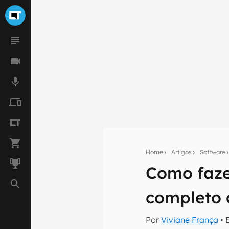
Home
Artigos
Software
Como faze
Seu res
completo d
Assine a newsle
mão.
Por
Viviane França
• 