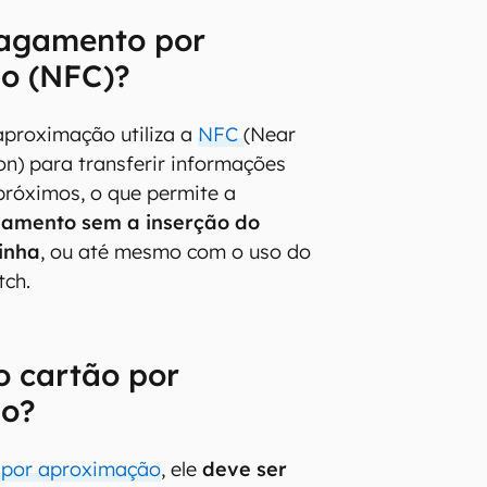
pagamento por
o (NFC)?
proximação utiliza a
NFC
(Near
n) para transferir informações
 próximos, o que permite a
gamento sem a inserção do
inha
, ou até mesmo com o uso do
tch.
o cartão por
ão?
 por aproximação
, ele
deve ser