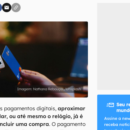
inscreva-se
li, aceito e concordo com os
Termos de Uso e Política de Privacidade do Ca
Nathana Rebouças/Unsplash
Seu r
s pagamentos digitais,
aproximar
mundo
lar, ou até mesmo o relógio, já é
Assine a new
oncluir uma compra
. O pagamento
receba notíc