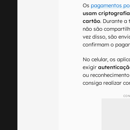
Os
pagamentos po
usam criptografia
cartão
. Durante a
não são compartil
vez disso, são env
confirmam o paga
No celular, os apl
exigir
autenticaçã
ou reconhecimento 
consiga realizar c
CON