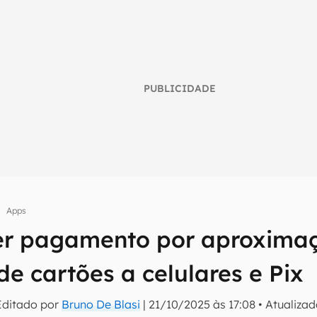
PUBLICIDADE
Apps
r pagamento por aproxima
umo inteligente do mundo tech!
e cartões a celulares e Pix
tter do Canaltech e receba notícias e reviews sobre tecnologia 
Editado por
Bruno De Blasi
|
21/10/2025 às 17:08
•
Atualiza