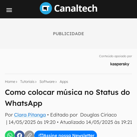
PUBLICIDADE
Seu resumo inteligente do mundo tech!
Assine a newsletter do Canaltech e receba
Conteúdo apoiado por
notícias e reviews sobre tecnologia em primeira
mão.
E-mail
Home
Tutoriais
Software
Apps
Como colocar música no Status do
WhatsApp
inscreva-se
Por
Clara Pitanga
• Editado por
Douglas Ciriaco
|
14/05/2025 às 19:20
•
Atualizado
14/05/2025 às 19:21
Confirmo que li, aceito e concordo com os
Termos de
Uso e Política de Privacidade do Canaltech.
Assine nossa Newsletter