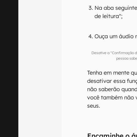
Na aba seguinte
de leitura";
Ouça um áudio 
Desative a "Confirmação d
pessoa sabe
Tenha em mente qu
desativar essa fun
não saberão quand
você também não v
seus.
Encaminhe o á