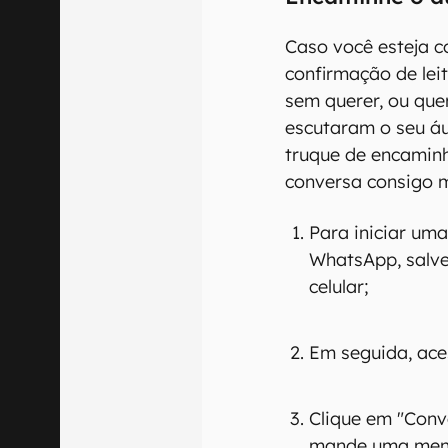
Caso você esteja c
confirmação de lei
sem querer, ou qu
escutaram o seu áu
truque de encamin
conversa consigo 
Para iniciar u
WhatsApp, salv
celular;
Em seguida, ace
Clique em "Conv
mande uma mens