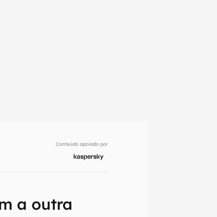
Conteúdo apoiado por
em primeira
m a outra