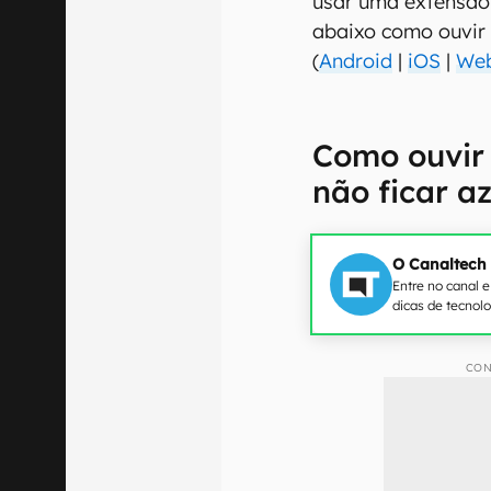
usar uma extensão
abaixo como ouvir
(
Android
|
iOS
|
We
Como ouvir
não ficar az
O Canaltech
Entre no canal 
dicas de tecnol
CON