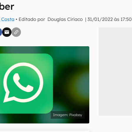
ber
 Costa
• Editado por
Douglas Ciriaco
|
31/01/2022 às 17:50
inscreva-se
li, aceito e concordo com os
Termos de Uso e Política de Privacidade do Ca
Pixabay