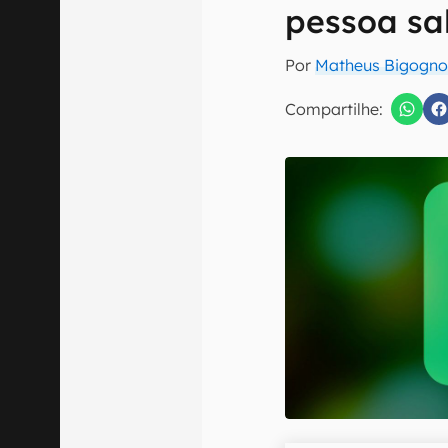
E-mail
pessoa sa
Por
Matheus Bigogno
Compartilhe:
Confirmo que 