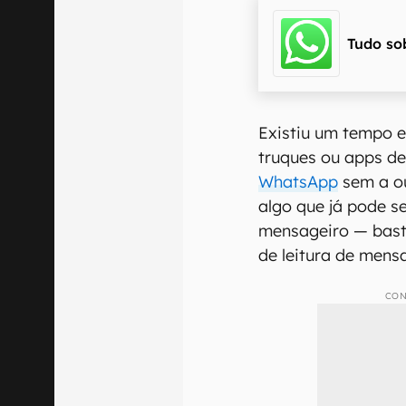
Tudo so
Existiu um tempo em
truques ou apps de
WhatsApp
sem a ou
algo que já pode s
mensageiro — bast
de leitura de mens
CON