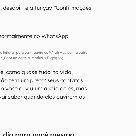
, desabilite a função "Confirmações
normalmente no WhatsApp.
e leitura" para ouvir áudio do WhatsApp sem a outra
r (Captura de tela: Matheus Bigogno)
e, como quase tudo na vida,
ção tem um preço: seus contatos
o você ouviu um áudio deles, mas
ai saber quando eles ouvirem os
udio para você mesmo