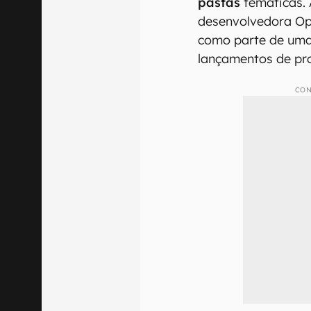
pastas
temáticas. 
desenvolvedora Ope
como parte de uma
lançamentos de prod
CON