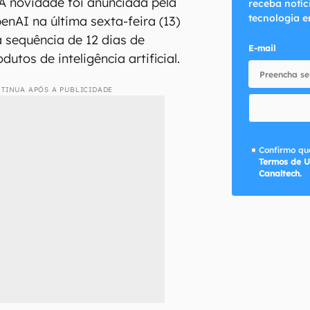
A novidade foi anunciada pela
receba notíc
tecnologia e
nAI na última sexta-feira (13)
 sequência de 12 dias de
E-mail
utos de inteligência artificial.
TINUA APÓS A PUBLICIDADE
Confirmo que
Termos de U
Canaltech.