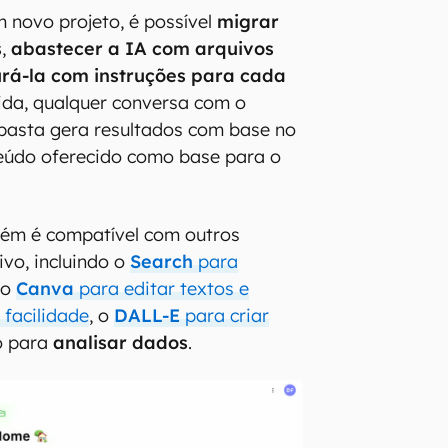
m novo projeto, é possível
migrar
s
,
abastecer a IA com arquivos
urá-la com instruções para cada
ida, qualquer conversa com o
pasta gera resultados com base no
teúdo oferecido como base para o
ém é compatível com outros
ivo, incluindo o
Search
para
 o
Canva
para editar textos e
facilidade
, o
DALL-E
para criar
o para
analisar dados
.