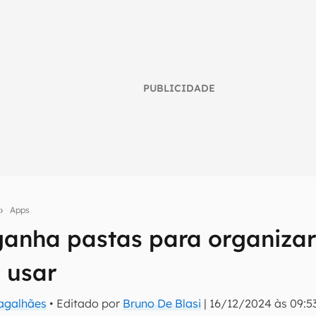
PUBLICIDADE
Apps
anha pastas para organizar
umo inteligente do mundo tech!
 usar
tter do Canaltech e receba notícias e reviews sobre tecnologia 
Magalhães
• Editado por
Bruno De Blasi
|
16/12/2024 às 09:5