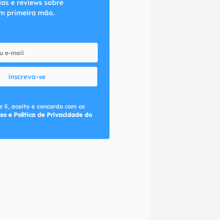
ias e reviews sobre
m primeira mão.
inscreva-se
 li, aceito e concordo com os
so e Política de Privacidade do