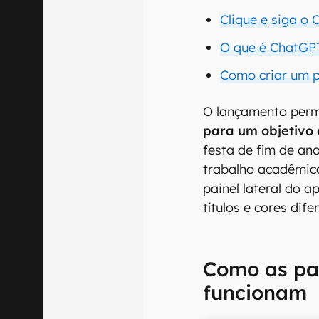
Clique e siga o
O que é ChatGP
Como criar um 
O lançamento per
para um objetivo 
festa de fim de an
trabalho acadêmic
painel lateral do 
títulos e cores dife
Como as pa
funcionam