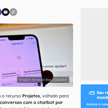
inscreva-se
li, aceito e concordo com os
Termos de Uso e Política de Privacidade do Ca
Bruno De Blasi/Canaltech
Seu r
 o recurso
Projetos
, voltado para
mundo
conversas com o chatbot por
Assine a new