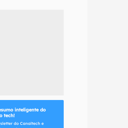
naltech.
esumo inteligente do
 tech!
sletter do Canaltech e