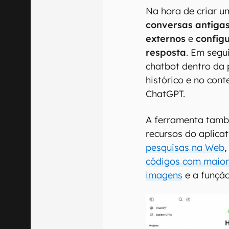
Na hora de criar u
conversas antiga
externos
e
config
resposta
. Em segu
chatbot dentro da 
histórico e no con
ChatGPT.
A ferramenta tamb
recursos do aplicat
pesquisas na Web
,
códigos com maior 
imagens
e a funçã