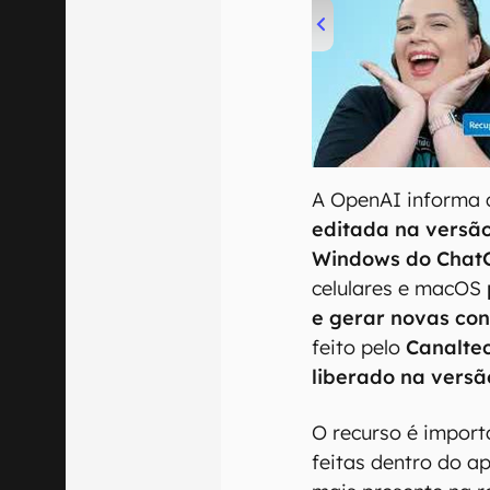
00:00
/
04:52
A OpenAI informa 
editada na versão
Windows do Chat
celulares e macOS
e gerar novas co
feito pelo
Canalte
liberado na vers
O recurso é import
feitas dentro do ap