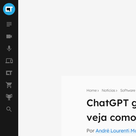
Home
Notícias
Software
ChatGPT g
Seu res
veja como
Assine a newsle
mão.
Por
André Lourenti 