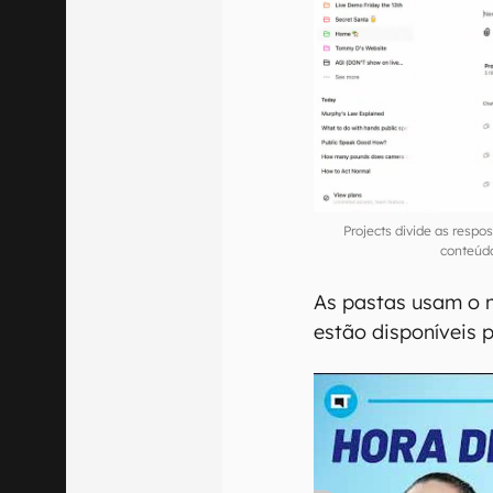
Projects divide as resp
conteúd
As pastas usam o 
estão disponíveis p