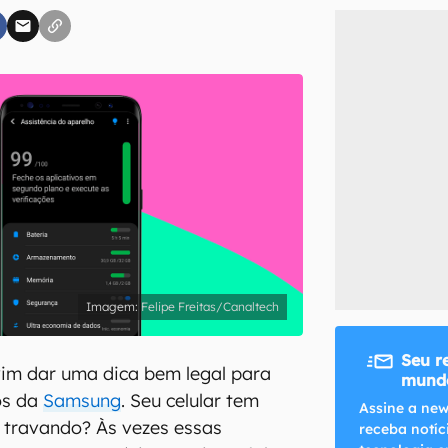
inscreva-se
li, aceito e concordo com os
Termos de Uso e Política de Privacidade do Ca
Felipe Freitas/Canaltech
Seu r
 vim dar uma dica bem legal para
mundo
os da
Samsung
. Seu celular tem
Assine a new
e travando? Às vezes essas
receba notíc