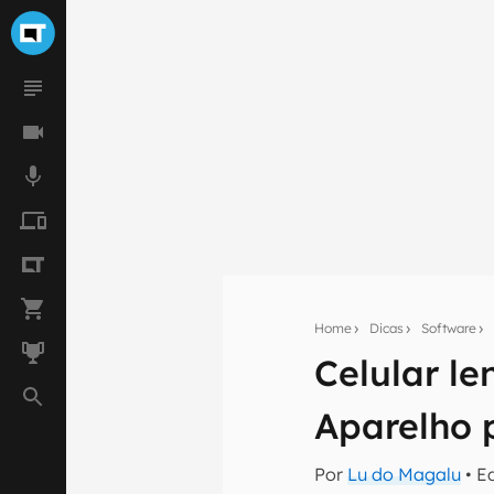
Home
Dicas
Software
Celular l
Seu res
Assine a newsle
Aparelho 
mão.
Por
Lu do Magalu
• E
E-mail