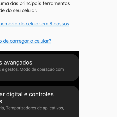
uma das principais ferramentas
e do seu celular.
emória do celular em 3 passos
to de carregar o celular?