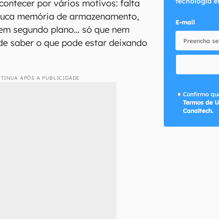
tecnologia e
ontecer por vários motivos: falta
pouca memória de armazenamento,
E-mail
s em segundo plano… só que nem
 de saber o que pode estar deixando

TINUA APÓS A PUBLICIDADE
Confirmo que
Termos de U
Canaltech.