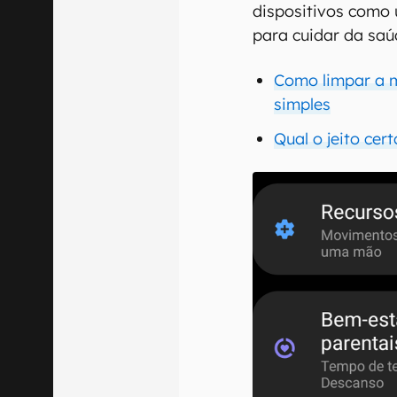
dispositivos como 
para cuidar da saúd
Como limpar a m
simples
Qual o jeito cer