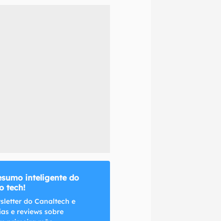
naltech.
esumo inteligente do
 tech!
sletter do Canaltech e
ias e reviews sobre