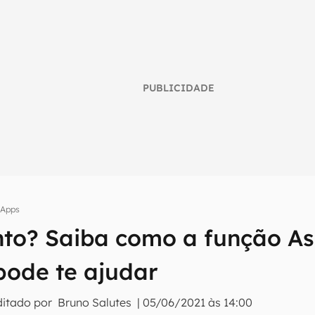
PUBLICIDADE
Apps
ento? Saiba como a função As
umo inteligente do mundo tech!
tter do Canaltech e receba notícias e reviews sobre tecnologia 
pode te ajudar
ditado por
Bruno Salutes
|
05/06/2021 às 14:00