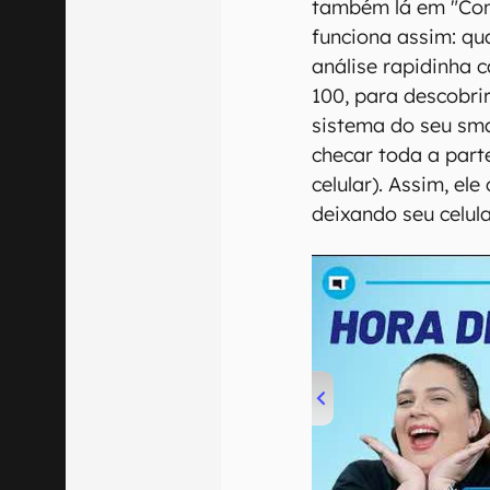
também lá em "Conf
funciona assim: qu
análise rapidinha 
100, para descobri
sistema do seu smar
checar toda a part
celular). Assim, el
deixando seu celul