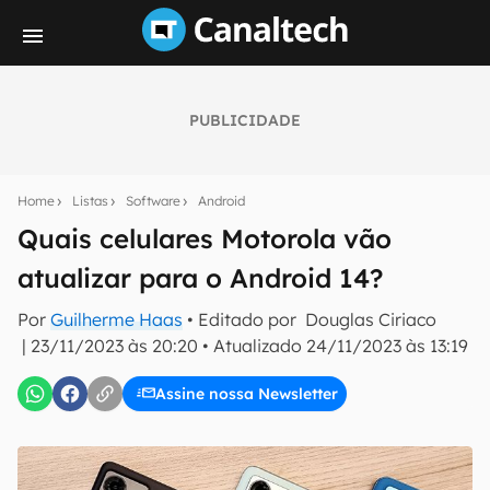
PUBLICIDADE
Seu resumo inteligente do mundo tech!
Assine a newsletter do Canaltech e receba
Home
Listas
Software
Android
notícias e reviews sobre tecnologia em primeira
mão.
Quais celulares Motorola vão
atualizar para o Android 14?
E-mail
Por
Guilherme Haas
• Editado por
Douglas Ciriaco
|
23/11/2023 às 20:20
•
Atualizado
24/11/2023 às 13:19
inscreva-se
Assine nossa Newsletter
Confirmo que li, aceito e concordo com os
Termos de
Uso e Política de Privacidade do Canaltech.