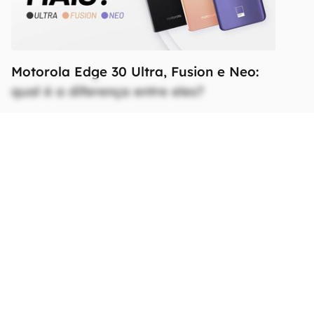
Motorola Edge 30 Ultra, Fusion e Neo:
qual é a diferença entre eles?
Ficha Técnica
As especificações e recursos podem variar
entre regiões e países.
Clique aqui para ver
mais.
Rede
Tecnologia
GSM / CDMA / HSPA /
CDMA2000 / LTE / 5G