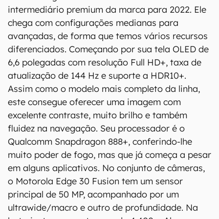
intermediário premium da marca para 2022. Ele
que você visite o site oficial do fabricante ou
operadora que comercializa o produto para
chega com configurações medianas para
confirmar suas características detalhadas e
avançadas, de forma que temos vários recursos
regionais.
diferenciados. Começando por sua tela OLED de
6,6 polegadas com resolução Full HD+, taxa de
Aviso legal: O Canaltech não se responsabiliza
atualização de 144 Hz e suporte a HDR10+.
por quaisquer erros ou omissões, ou mesmo
Assim como o modelo mais completo da linha,
os resultados obtidos com o uso dessas
informações. As informações são fornecidas
este consegue oferecer uma imagem com
"como estão", sem qualquer garantia de
excelente contraste, muito brilho e também
precisão, detalhes, variações ou em relação
fluidez na navegação. Seu processador é o
aos resultados obtidos com o uso dessas
Qualcomm Snapdragon 888+, conferindo-lhe
informações.
muito poder de fogo, mas que já começa a pesar
em alguns aplicativos. No conjunto de câmeras,
o Motorola Edge 30 Fusion tem um sensor
principal de 50 MP, acompanhado por um
ultrawide/macro e outro de profundidade. Na