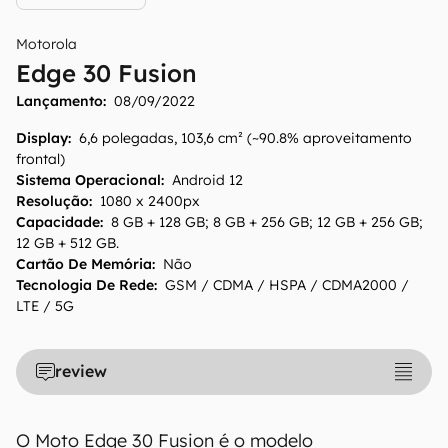
Motorola
Edge 30 Fusion
Lançamento:
08/09/2022
Display
:
6,6 polegadas, 103,6 cm² (~90.8% aproveitamento
frontal)
Sistema Operacional
:
Android 12
Resolução
:
1080 x 2400px
Capacidade
:
8 GB + 128 GB; 8 GB + 256 GB; 12 GB + 256 GB;
12 GB + 512 GB.
Cartão De Memória
:
Não
Tecnologia De Rede
:
GSM / CDMA / HSPA / CDMA2000 /
LTE / 5G
O Canaltech mantém esforço constante para
encontrar e manter atualizadas as
review
informações presentes em nossas fichas
técnicas, porém tenha em mente que
especificações e recursos podem variar entre
O Moto Edge 30 Fusion é o modelo
regiões e países. Portanto, recomendamos