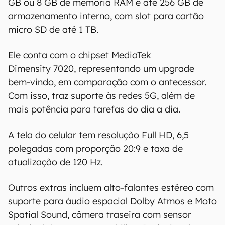
GB ou 8 GB de memória RAM e até 256 GB de
informações. As informações são fornecidas
armazenamento interno, com slot para cartão
"como estão", sem qualquer garantia de
precisão, detalhes, variações ou em relação
micro SD de até 1 TB.
aos resultados obtidos com o uso dessas
informações.
Ele conta com o chipset MediaTek
Dimensity 7020, representando um upgrade
bem-vindo, em comparação com o antecessor.
Com isso, traz suporte às redes 5G, além de
mais potência para tarefas do dia a dia.
A tela do celular tem resolução Full HD, 6,5
polegadas com proporção 20:9 e taxa de
atualização de 120 Hz.
Outros extras incluem alto-falantes estéreo com
suporte para áudio espacial Dolby Atmos e Moto
Spatial Sound, câmera traseira com sensor