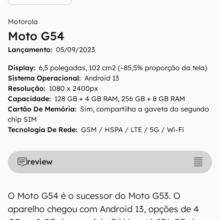
Motorola
Moto G54
Lançamento:
05/09/2023
O Canaltech mantém esforço constante para
Display
:
6,5 polegadas, 102 cm2 (~85,5% proporção da tela)
encontrar e manter atualizadas as
Sistema Operacional
:
Android 13
informações presentes em nossas fichas
Resolução
:
1080 x 2400px
técnicas, porém tenha em mente que
Capacidade
:
128 GB + 4 GB RAM, 256 GB + 8 GB RAM
especificações e recursos podem variar entre
Cartão De Memória
:
Sim, compartilha a gaveta do segundo
chip SIM
regiões e países. Portanto, recomendamos
Tecnologia De Rede
:
GSM / HSPA / LTE / 5G / Wi-Fi
que você visite o site oficial do fabricante ou
operadora que comercializa o produto para
confirmar suas características detalhadas e
review
regionais.
Aviso legal: O Canaltech não se responsabiliza
O Moto G54 é o sucessor do Moto G53. O
por quaisquer erros ou omissões, ou mesmo
aparelho chegou com Android 13, opções de 4
os resultados obtidos com o uso dessas