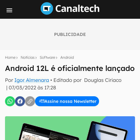
PUBLICIDADE
Seu resumo inteligente do mundo tech!
Assine a newsletter do Canaltech e receba
Home
Notícias
Software
Android
notícias e reviews sobre tecnologia em primeira
mão.
Android 12L é oficialmente lançado
E-mail
Por
Igor Almenara
• Editado por
Douglas Ciriaco
|
07/03/2022 às 17:28
Assine nossa Newsletter
inscreva-se
Confirmo que li, aceito e concordo com os
Termos de
Uso e Política de Privacidade do Canaltech.