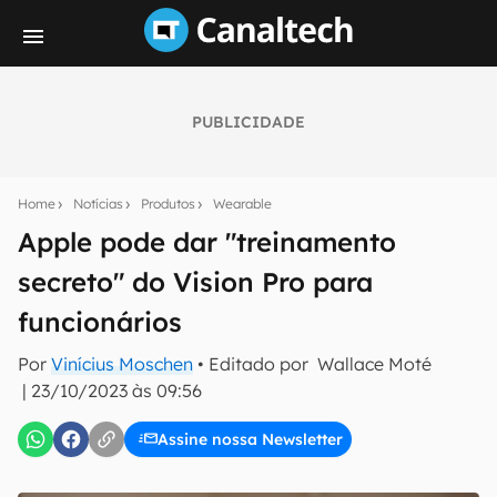
PUBLICIDADE
Seu resumo inteligente do mundo tech!
Assine a newsletter do Canaltech e receba
Home
Notícias
Produtos
Wearable
notícias e reviews sobre tecnologia em primeira
mão.
Apple pode dar "treinamento
secreto" do Vision Pro para
E-mail
funcionários
Por
Vinícius Moschen
• Editado por
Wallace Moté
inscreva-se
|
23/10/2023 às 09:56
Assine nossa Newsletter
Confirmo que li, aceito e concordo com os
Termos de
Uso e Política de Privacidade do Canaltech.