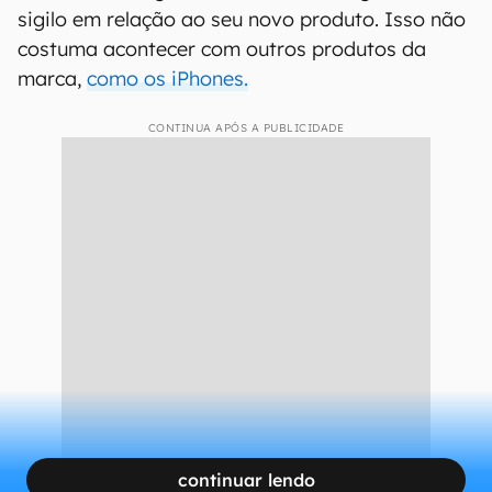
retornarem a suas lojas, eles irão treinar e
dar suporte para membros das lojas. Essa é
uma oportunidade em grupo para aqueles
que têm uma paixão profunda por
demonstrar os produtos da Apple e ensinar
os outros.”
Até o momento da apresentação do Vision Pro,
a marca conseguiu manter um certo grau de
sigilo em relação ao seu novo produto. Isso não
costuma acontecer com outros produtos da
marca,
como os iPhones.
CONTINUA APÓS A PUBLICIDADE