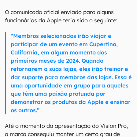
00:00
/
20:46
Estes treinamentos seriam feitos de forma
totalmente secreta, para evitar que informações
sejam vazadas antes do momento certo.
A Apple
já anunciou os principais recursos do Vision Pro
em junho deste ano
, mas diversos detalhes
técnicos do headset ainda são desconhecidos.
O comunicado oficial enviado para alguns
funcionários da Apple teria sido o seguinte:
“Membros selecionados irão viajar e
participar de um evento em Cupertino,
California, em algum momento dos
primeiros meses de 2024. Quando