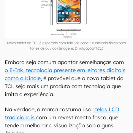
De acordo com imagens publicadas por Blass, a
tela do tablet
poderá alternar rapidamente
entre modo colorido e monocromático
tipo E
Ink com um botão dedicado.
Novo tablet da TCL é esperado com tela "de papel" e entrada física para
fones de ouvido (Imagem: Divulgação/TCL)
Embora seja comum apontar semelhanças com