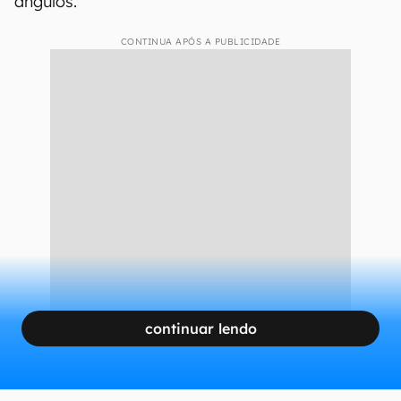
o E-Ink, tecnologia presente em leitores digitais
como o Kindle
, é provável que o novo tablet da
TCL seja mais um produto com tecnologia que
imita a experiência.
Na verdade, a marca costuma usar
telas LCD
tradicionais
com um revestimento fosco, que
tende a melhorar a visualização sob alguns
ângulos.
CONTINUA APÓS A PUBLICIDADE