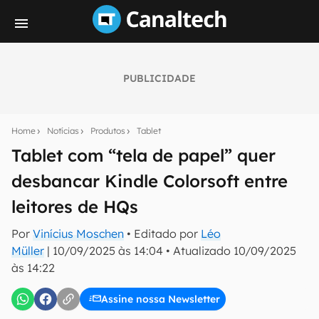
PUBLICIDADE
Seu resumo inteligente do mundo tech!
Assine a newsletter do Canaltech e receba
Home
Notícias
Produtos
Tablet
notícias e reviews sobre tecnologia em primeira
mão.
Tablet com “tela de papel” quer
desbancar Kindle Colorsoft entre
E-mail
leitores de HQs
Por
Vinícius Moschen
• Editado por
Léo
inscreva-se
Müller
|
10/09/2025 às 14:04
•
Atualizado
10/09/2025
às 14:22
Confirmo que li, aceito e concordo com os
Termos de
Uso e Política de Privacidade do Canaltech.
Assine nossa Newsletter