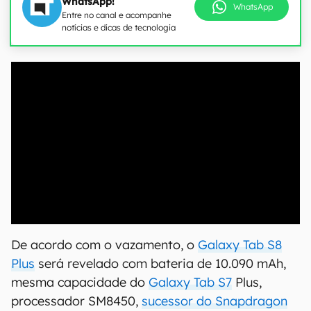
WhatsApp!
WhatsApp
Entre no canal e acompanhe
notícias e dicas de tecnologia
00:00
/
21:11
De acordo com o vazamento, o
Galaxy Tab S8
Plus
será revelado com bateria de 10.090 mAh,
mesma capacidade do
Galaxy Tab S7
Plus,
processador SM8450,
sucessor do Snapdragon