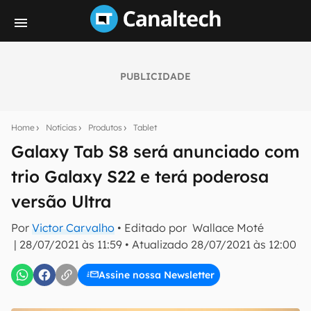
PUBLICIDADE
Seu resumo inteligente do mundo tech!
Assine a newsletter do Canaltech e receba
Home
Notícias
Produtos
Tablet
notícias e reviews sobre tecnologia em primeira
mão.
Galaxy Tab S8 será anunciado com
trio Galaxy S22 e terá poderosa
E-mail
versão Ultra
Por
Victor Carvalho
• Editado por
Wallace Moté
inscreva-se
|
28/07/2021 às 11:59
•
Atualizado
28/07/2021 às 12:00
Assine nossa Newsletter
Confirmo que li, aceito e concordo com os
Termos de
Uso e Política de Privacidade do Canaltech.