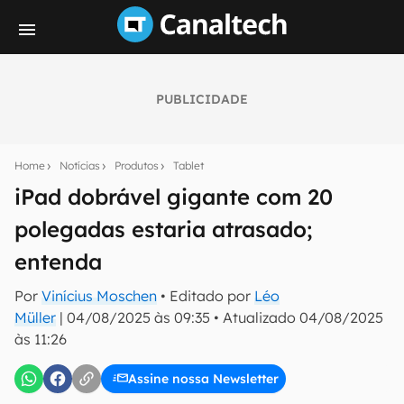
PUBLICIDADE
Seu resumo inteligente do mundo tech!
Assine a newsletter do Canaltech e receba
Home
Notícias
Produtos
Tablet
notícias e reviews sobre tecnologia em primeira
mão.
iPad dobrável gigante com 20
polegadas estaria atrasado;
E-mail
entenda
Por
Vinícius Moschen
• Editado por
Léo
inscreva-se
Müller
|
04/08/2025 às 09:35
•
Atualizado
04/08/2025
às 11:26
Confirmo que li, aceito e concordo com os
Termos de
Uso e Política de Privacidade do Canaltech.
Assine nossa Newsletter