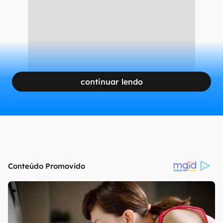
desenvolve
uma espécie de iPad dobrável,
com
lançamento apenas em 2028.
CONTINUA APÓS A PUBLICIDADE
continuar lendo