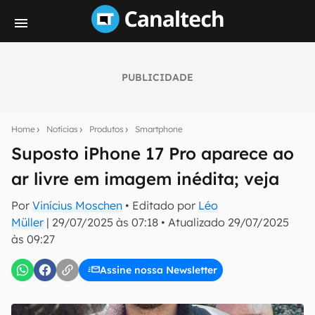
PUBLICIDADE
Seu resumo inteligente do mundo tech!
Assine a newsletter do Canaltech e receba
Home
Notícias
Produtos
Smartphone
notícias e reviews sobre tecnologia em primeira
mão.
Suposto iPhone 17 Pro aparece ao
ar livre em imagem inédita; veja
E-mail
Por
Vinícius Moschen
• Editado por
Léo
Müller
|
29/07/2025 às 07:18
•
Atualizado
29/07/2025
às 09:27
inscreva-se
Assine nossa Newsletter
Confirmo que li, aceito e concordo com os
Termos de
Uso e Política de Privacidade do Canaltech.