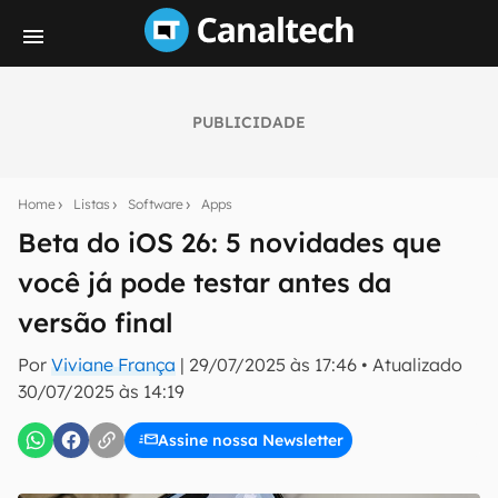
PUBLICIDADE
Seu resumo inteligente do mundo tech!
Assine a newsletter do Canaltech e receba
Home
Listas
Software
Apps
notícias e reviews sobre tecnologia em primeira
mão.
Beta do iOS 26: 5 novidades que
você já pode testar antes da
E-mail
versão final
Por
Viviane França
|
29/07/2025 às 17:46
•
Atualizado
inscreva-se
30/07/2025 às 14:19
Assine nossa Newsletter
Confirmo que li, aceito e concordo com os
Termos de
Uso e Política de Privacidade do Canaltech.