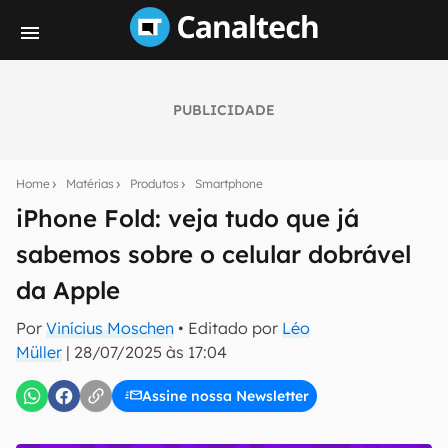
PUBLICIDADE
Seu resumo inteligente do mundo tech!
Assine a newsletter do Canaltech e receba
Home
Matérias
Produtos
Smartphone
notícias e reviews sobre tecnologia em primeira
mão.
iPhone Fold: veja tudo que já
sabemos sobre o celular dobrável
E-mail
da Apple
Por
Vinícius Moschen
• Editado por
Léo
inscreva-se
Müller
|
28/07/2025 às 17:04
Assine nossa Newsletter
Confirmo que li, aceito e concordo com os
Termos de
Uso e Política de Privacidade do Canaltech.