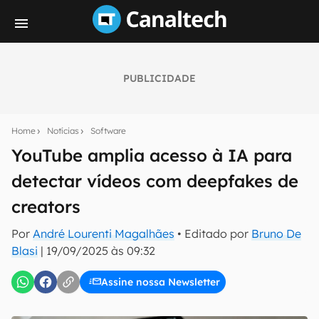
PUBLICIDADE
Seu resumo inteligente do mundo tech!
Assine a newsletter do Canaltech e receba
Home
Notícias
Software
notícias e reviews sobre tecnologia em primeira
mão.
YouTube amplia acesso à IA para
detectar vídeos com deepfakes de
E-mail
creators
Por
André Lourenti Magalhães
• Editado por
Bruno De
inscreva-se
Blasi
|
19/09/2025 às 09:32
Assine nossa Newsletter
Confirmo que li, aceito e concordo com os
Termos de
Uso e Política de Privacidade do Canaltech.