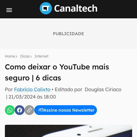
PUBLICIDADE
Seu resumo inteligente do mundo tech!
Assine a newsletter do Canaltech e receba
Home
Dicas
Internet
notícias e reviews sobre tecnologia em primeira
mão.
Como deixar o YouTube mais
seguro | 6 dicas
E-mail
Por
Fabrício Calixto
• Editado por
Douglas Ciriaco
|
21/03/2024 às 18:00
inscreva-se
Assine nossa Newsletter
Confirmo que li, aceito e concordo com os
Termos de
Uso e Política de Privacidade do Canaltech.