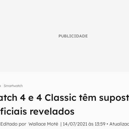
PUBLICIDADE
Smartwatch
tch 4 e 4 Classic têm supost
umo inteligente do mundo tech!
iciais revelados
tter do Canaltech e receba notícias e reviews sobre tecnologia 
 Editado por
Wallace Moté
|
14/07/2021 às 13:59
•
Atualiz