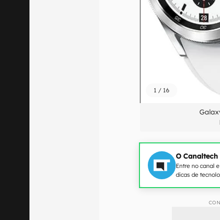
1
/
16
Galax
O Canaltech
Entre no canal 
dicas de tecnol
CON