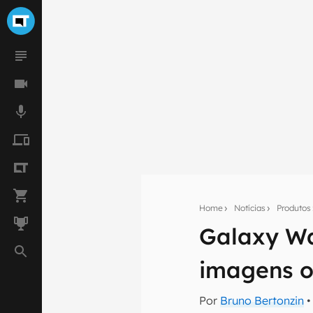
Home
Notícias
Produtos
Galaxy Wa
Seu res
imagens of
Assine a newsle
mão.
Por
Bruno Bertonzin
•