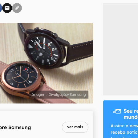
inscreva-se
li, aceito e concordo com os
Termos de Uso e Política de Privacidade do Ca
Divulgação/Samsung
Seu r
mundo
Assine a new
bre
Samsung
ver mais
receba notíc