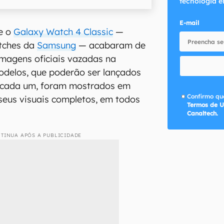
tecnologia e
E-mail
e o
Galaxy Watch 4 Classic
—
tches da
Samsung
— acabaram de
imagens oficiais vazadas na
modelos, que poderão ser lançados
 cada um, foram mostrados em
Confirmo que
seus visuais completos, em todos
Termos de U
Canaltech.
TINUA APÓS A PUBLICIDADE