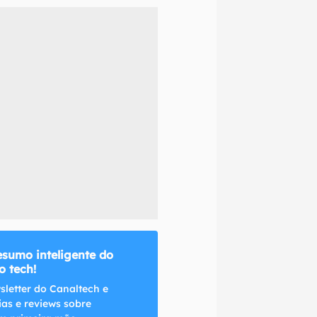
naltech.
esumo inteligente do
 tech!
sletter do Canaltech e
ias e reviews sobre