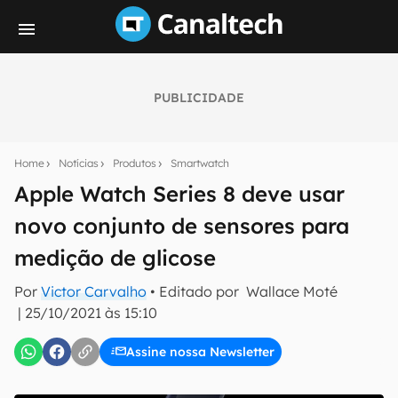
PUBLICIDADE
Seu resumo inteligente do mundo tech!
Assine a newsletter do Canaltech e receba
Home
Notícias
Produtos
Smartwatch
notícias e reviews sobre tecnologia em primeira
mão.
Apple Watch Series 8 deve usar
novo conjunto de sensores para
E-mail
medição de glicose
Por
Victor Carvalho
• Editado por
Wallace Moté
inscreva-se
|
25/10/2021 às 15:10
Assine nossa Newsletter
Confirmo que li, aceito e concordo com os
Termos de
Uso e Política de Privacidade do Canaltech.