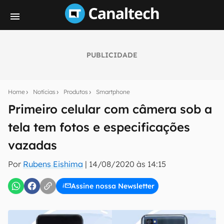
PUBLICIDADE
Seu resumo inteligente do mundo tech!
Assine a newsletter do Canaltech e receba
Home
Notícias
Produtos
Smartphone
notícias e reviews sobre tecnologia em primeira
mão.
Primeiro celular com câmera sob a
tela tem fotos e especificações
E-mail
vazadas
Por
Rubens Eishima
|
14/08/2020 às 14:15
inscreva-se
Assine nossa Newsletter
Confirmo que li, aceito e concordo com os
Termos de
Uso e Política de Privacidade do Canaltech.