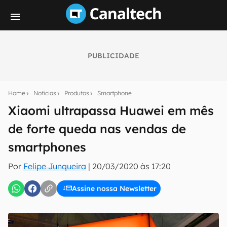
PUBLICIDADE
Seu resumo inteligente do mundo tech!
Assine a newsletter do Canaltech e receba
Home
Notícias
Produtos
Smartphone
notícias e reviews sobre tecnologia em primeira
mão.
Xiaomi ultrapassa Huawei em mês
de forte queda nas vendas de
E-mail
smartphones
Por
Felipe Junqueira
|
20/03/2020 às 17:20
inscreva-se
Assine nossa Newsletter
Confirmo que li, aceito e concordo com os
Termos de
Uso e Política de Privacidade do Canaltech.