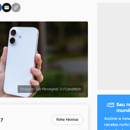
inscreva-se
li, aceito e concordo com os
Termos de Uso e Política de Privacidade do Ca
Ivo Meneghel Jr/Canaltech
Seu r
mundo
Assine a new
17
ficha técnica
receba notíc