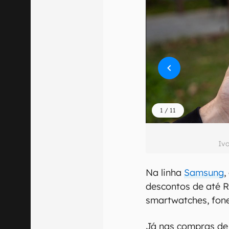
1
/
11
Iv
Na linha
Samsung
,
descontos de até 
smartwatches, fones
Já nas compras de