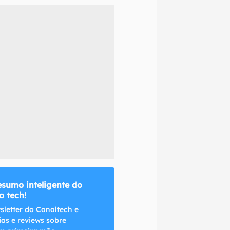
naltech.
esumo inteligente do
 tech!
sletter do Canaltech e
ias e reviews sobre