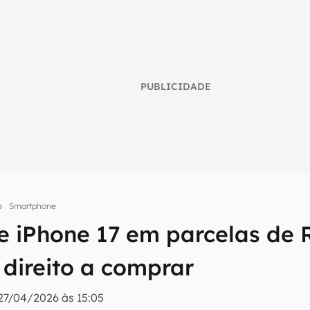
PUBLICIDADE
Smartphone
e iPhone 17 em parcelas de R
umo inteligente do mundo tech!
direito a comprar
tter do Canaltech e receba notícias e reviews sobre tecnologia 
27/04/2026 às 15:05