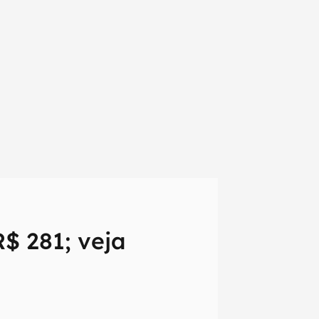
$ 281; veja
em primeira