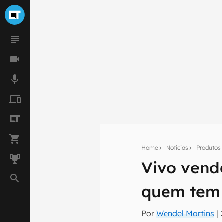
Home
Notícias
Produtos
Vivo vend
Seu res
quem tem 
Assine a newsle
mão.
Por
Wendel Martins
|
E-mail