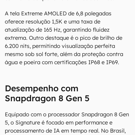
A tela Extreme AMOLED de 6,8 polegadas
oferece resolução 1,5K e uma taxa de
O Canaltech mantém esforço constante para
atualização de 165 Hz, garantindo fluidez
encontrar e manter atualizadas as
extrema. Outro destaque é o pico de brilho de
informações presentes em nossas fichas
6.200 nits, permitindo visualização perfeita
técnicas, porém tenha em mente que
especificações e recursos podem variar entre
mesmo sob sol forte, além da proteção contra
regiões e países. Portanto, recomendamos
água e poeira com certificações IP68 e IP69.
que você visite o site oficial do fabricante ou
operadora que comercializa o produto para
confirmar suas características detalhadas e
Desempenho com
regionais.
Snapdragon 8 Gen 5
Aviso legal: O Canaltech não se responsabiliza
por quaisquer erros ou omissões, ou mesmo
Equipado com o processador Snapdragon 8 Gen
os resultados obtidos com o uso dessas
5, o Signature é focado em performance e
informações. As informações são fornecidas
"como estão", sem qualquer garantia de
processamento de IA em tempo real. No Brasil,