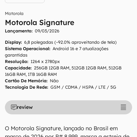
Motorola
Motorola Signature
Lançamento:
09/03/2026
Display
:
6,8 polegadas (~92.0% aproveitando de tela)
Sistema Operacional
:
Android 16 e 7 atualizações
garantidas
Resolução
:
1264 x 2780px
Capacidade
:
256GB 12GB RAM, 512GB 12GB RAM, 512GB
16GB RAM, 1TB 16GB RAM
Cartão De Memória
:
Não
Tecnologia De Rede
:
GSM / CDMA / HSPA / LTE / 5G
review
O Motorola Signature, lançado no Brasil em
março de 2026 por R# 8.999, marca a estreia de