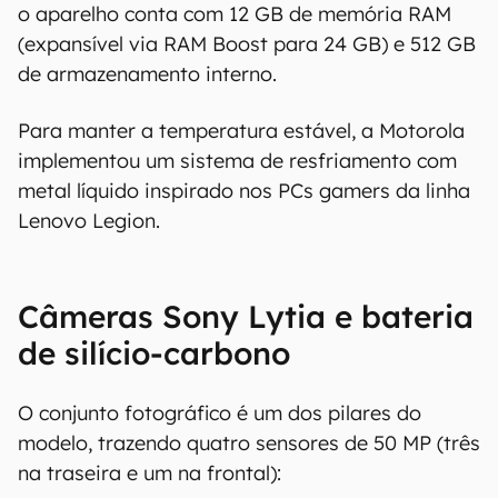
precisão, detalhes, variações ou em relação
o aparelho conta com 12 GB de memória RAM
aos resultados obtidos com o uso dessas
(expansível via RAM Boost para 24 GB) e 512 GB
informações.
de armazenamento interno.
Para manter a temperatura estável, a Motorola
implementou um sistema de resfriamento com
metal líquido inspirado nos PCs gamers da linha
Lenovo Legion.
Câmeras Sony Lytia e bateria
de silício-carbono
O conjunto fotográfico é um dos pilares do
modelo, trazendo quatro sensores de 50 MP (três
na traseira e um na frontal):