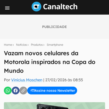
PUBLICIDADE
Seu resumo inteligente do mundo tech!
Assine a newsletter do Canaltech e receba
Home
Notícias
Produtos
Smartphone
notícias e reviews sobre tecnologia em primeira
mão.
Vazam novos celulares da
Motorola inspirados na Copa do
E-mail
Mundo
Por
Vinícius Moschen
|
27/02/2026 às 08:55
inscreva-se
Assine nossa Newsletter
Confirmo que li, aceito e concordo com os
Termos de
Uso e Política de Privacidade do Canaltech.