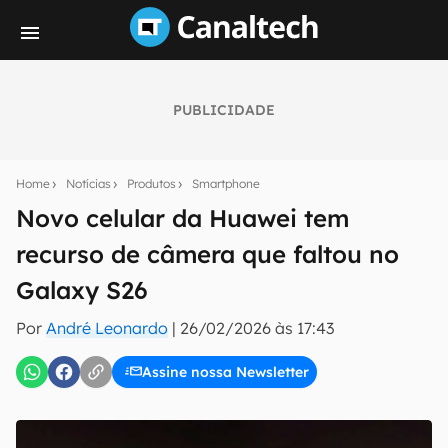
PUBLICIDADE
Seu resumo inteligente do mundo tech!
Assine a newsletter do Canaltech e receba
Home
Notícias
Produtos
Smartphone
notícias e reviews sobre tecnologia em primeira
mão.
Novo celular da Huawei tem
recurso de câmera que faltou no
E-mail
Galaxy S26
Por
André Leonardo
|
26/02/2026 às 17:43
inscreva-se
Assine nossa Newsletter
Confirmo que li, aceito e concordo com os
Termos de
Uso e Política de Privacidade do Canaltech.