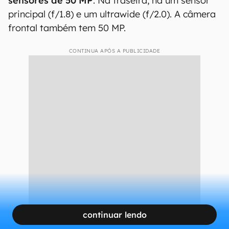
Motorola Edge 70 é a versão global do ultrafino X70 Air
(Imagem: Reprodução/GSMArena)
O conjunto de câmeras é triplo, com
três
sensores de 50 MP
. Na traseira, há um sensor
principal (f/1.8) e um ultrawide (f/2.0). A câmera
frontal também tem 50 MP.
CONTINUA APÓS A PUBLICIDADE