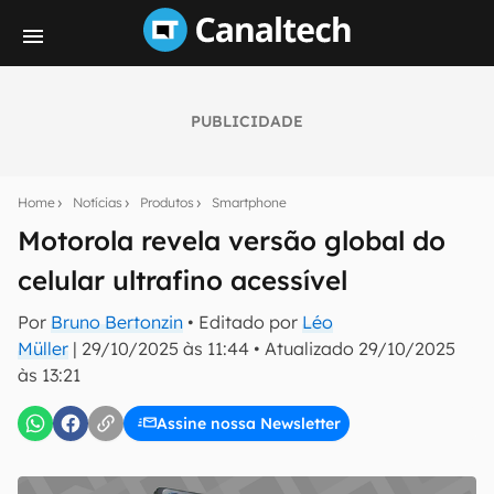
PUBLICIDADE
Seu resumo inteligente do mundo tech!
Assine a newsletter do Canaltech e receba
Home
Notícias
Produtos
Smartphone
notícias e reviews sobre tecnologia em primeira
mão.
Motorola revela versão global do
celular ultrafino acessível
E-mail
Por
Bruno Bertonzin
• Editado por
Léo
Müller
|
29/10/2025 às 11:44
•
Atualizado
29/10/2025
às 13:21
inscreva-se
Assine nossa Newsletter
Confirmo que li, aceito e concordo com os
Termos de
Uso e Política de Privacidade do Canaltech.