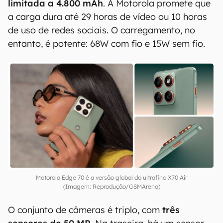
Android 16. O design do Edge 70 inclui uma
traseira com textura de nylon em três cores
(Gadget Grey, Lilly pad e Bronze Green), moldura
de alumínio de nível aeronáutico e tela com
proteção Gorilla Glass 7i. O corpo do aparelho
também possui certificação militar MIL-STD
810H.
Para atingir a espessura fina,
a bateria foi
limitada a 4.800 mAh
. A Motorola promete que
a carga dura até 29 horas de vídeo ou 10 horas
de uso de redes sociais. O carregamento, no
entanto, é potente: 68W com fio e 15W sem fio.