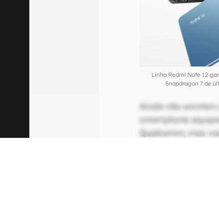
Linha Redmi Note 12 ga
Snapdragon 7 de ú
Ainda não existem 
smartphone equipa
Qualcomm, mas va
lançará ainda est
China equipado co
smartphone será 
internacional.