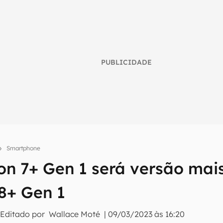
PUBLICIDADE
Smartphone
umo inteligente do mundo tech!
n 7+ Gen 1 será versão mai
tter do Canaltech e receba notícias e reviews sobre tecnologia 
8+ Gen 1
 Editado por
Wallace Moté
|
09/03/2023 às 16:20