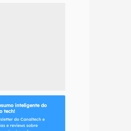
naltech.
esumo inteligente do
 tech!
sletter do Canaltech e
ias e reviews sobre