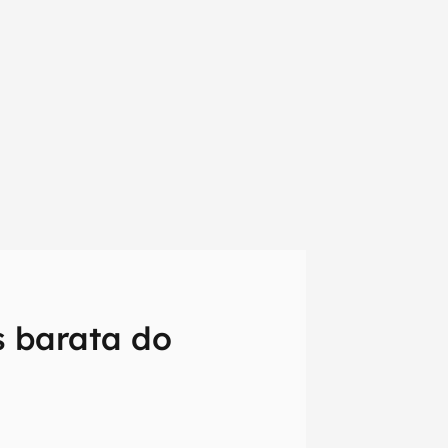
s barata do
em primeira