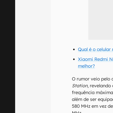
Qual é o celula
Xiaomi Redmi No
melhor?
O rumor veio pelo
Station
, revelando
frequência máxima 
além de ser equip
580 MHz em vez de
MHz.