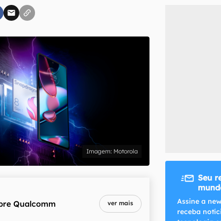
inscreva-se
li, aceito e concordo com os
Termos de Uso e Política de Privacidade do Ca
Motorola
Seu r
mundo
Assine a new
bre
Qualcomm
ver mais
receba notíc