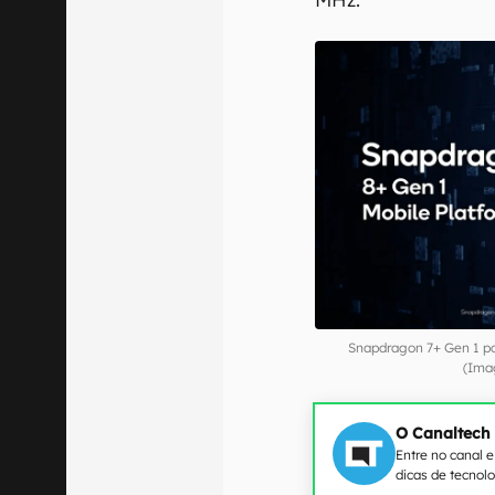
Snapdragon 7+ Gen 1 po
(Ima
O Canaltech
Entre no canal 
dicas de tecnol