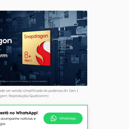
de ser versão simplificada do poderoso 8+ Gen 1
gem: Reprodução/Qualcomm)
 está no WhatsApp!
WhatsApp
e acompanhe notícias e
ogia