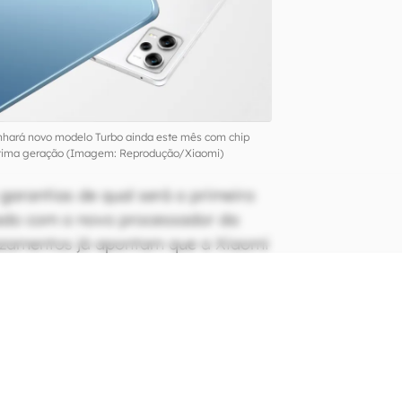
nhará novo modelo Turbo ainda este mês com chip
ltima geração (Imagem: Reprodução/Xiaomi)
garantias de qual será o primeiro
do com o novo processador da
zamentos já apontam que a Xiaomi
e mês o
Redmi Note 12 Turbo
na
m o Snapdragon 7+ Gen 1. O
lançado como
Poco F5
no mercado