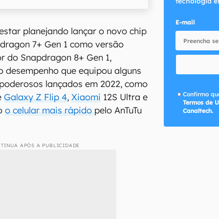
tecnologia e
E-mail
star planejando lançar o novo chip
pdragon 7+ Gen 1 como versão
ior do Snapdragon 8+ Gen 1,
to desempenho que equipou alguns
s poderosos lançados em 2022, como
Confirmo que
e
Galaxy Z Flip 4
,
Xiaomi
12S Ultra e
Termos de U
to
o celular mais rápido
pelo AnTuTu
Canaltech.
TINUA APÓS A PUBLICIDADE