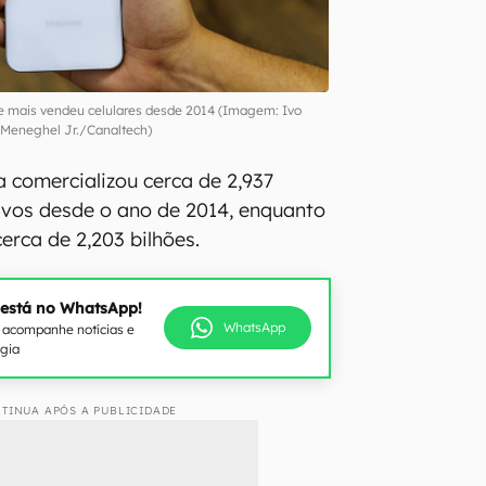
e mais vendeu celulares desde 2014 (Imagem: Ivo
Meneghel Jr./Canaltech)
a comercializou cerca de 2,937
tivos desde o ano de 2014, enquanto
cerca de 2,203 bilhões.
 está no WhatsApp!
WhatsApp
e acompanhe notícias e
ogia
TINUA APÓS A PUBLICIDADE