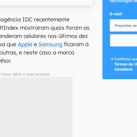
tecnologia e
E-mail
agência IDC recentemente
AltIndex mostraram quais foram as
nderam celulares nos últimos dez
esa que
Apple
e
Samsung
ficaram à
 outras, e neste caso a marca
Confirmo que
lhor.
Termos de U
Canaltech.
TINUA APÓS A PUBLICIDADE