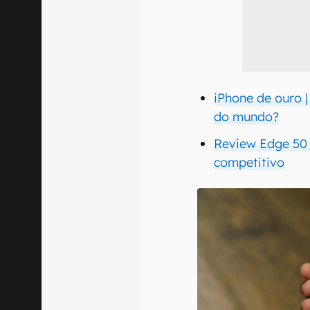
iPhone de ouro |
do mundo?
Review Edge 50 P
competitivo