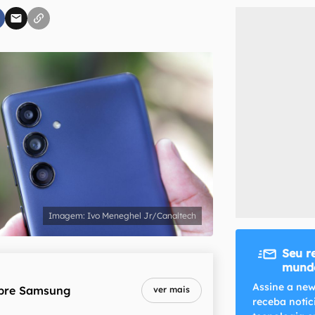
inscreva-se
li, aceito e concordo com os
Termos de Uso e Política de Privacidade do Ca
Ivo Meneghel Jr/Canaltech
Seu r
mundo
Assine a new
bre
Samsung
ver mais
receba notíc