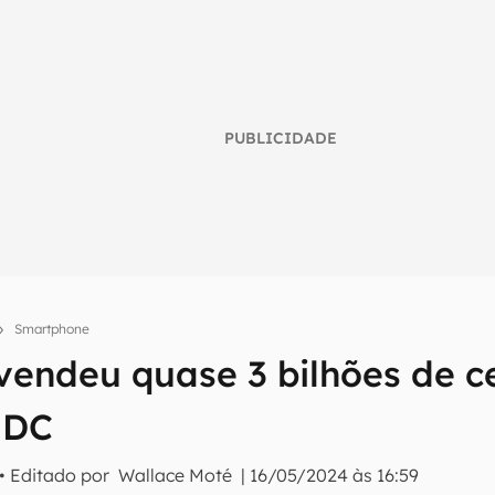
PUBLICIDADE
Smartphone
endeu quase 3 bilhões de ce
umo inteligente do mundo tech!
IDC
tter do Canaltech e receba notícias e reviews sobre tecnologia 
• Editado por
Wallace Moté
|
16/05/2024 às 16:59