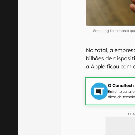
Samsung foi a marca qu
No total, a empres
bilhões de disposi
a Apple ficou com 
O Canaltech
Entre no canal 
dicas de tecnol
CON