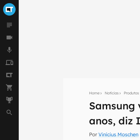
Home
Notícias
Produtos
Samsung v
Seu res
anos, diz 
Assine a newsle
mão.
Por
Vinícius Moschen