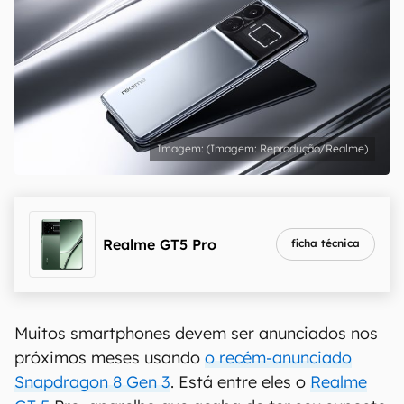
(Imagem: Reprodução/Realme)
Realme GT5 Pro
ficha técnica
Muitos smartphones devem ser anunciados nos
próximos meses usando
o recém-anunciado
Snapdragon 8 Gen 3
. Está entre eles o
Realme