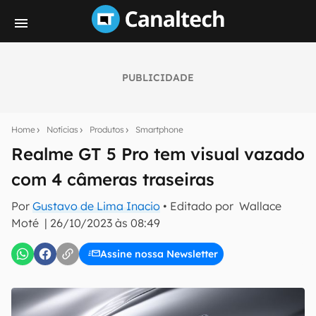
PUBLICIDADE
Seu resumo inteligente do mundo tech!
Assine a newsletter do Canaltech e receba
Home
Notícias
Produtos
Smartphone
notícias e reviews sobre tecnologia em primeira
mão.
Realme GT 5 Pro tem visual vazado
com 4 câmeras traseiras
E-mail
Por
Gustavo de Lima Inacio
• Editado por
Wallace
Moté
|
26/10/2023 às 08:49
inscreva-se
Assine nossa Newsletter
Confirmo que li, aceito e concordo com os
Termos de
Uso e Política de Privacidade do Canaltech.