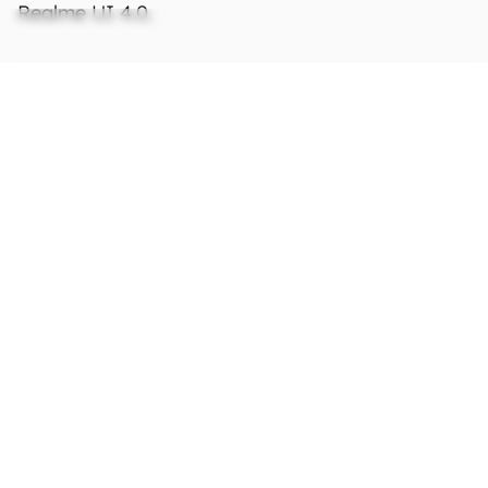
Realme UI 4.0.
Ficha Técnica
As especificações e recursos podem variar
entre regiões e países.
Clique aqui para ver
mais.
Rede
Tecnologia
Não definido
Bandas 2G
Não definido
Bandas 3G
Não definido