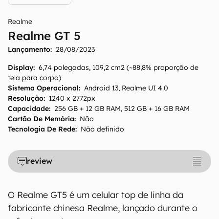
Realme
Realme GT 5
Lançamento:
28/08/2023
Display
:
6,74 polegadas, 109,2 cm2 (~88,8% proporção de
tela para corpo)
Sistema Operacional
:
Android 13, Realme UI 4.0
Resolução
:
1240 x 2772px
Capacidade
:
256 GB + 12 GB RAM, 512 GB + 16 GB RAM
Cartão De Memória
:
Não
Tecnologia De Rede
:
Não definido
O Canaltech mantém esforço constante para
encontrar e manter atualizadas as
informações presentes em nossas fichas
review
técnicas, porém tenha em mente que
especificações e recursos podem variar entre
regiões e países. Portanto, recomendamos
O Realme GT5 é um celular top de linha da
que você visite o site oficial do fabricante ou
fabricante chinesa Realme, lançado durante o
operadora que comercializa o produto para