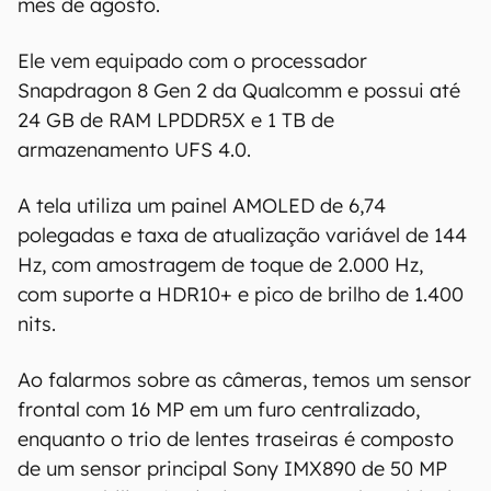
mês de agosto.
confirmar suas características detalhadas e
regionais.
Ele vem equipado com o processador
Snapdragon 8 Gen 2 da Qualcomm e possui até
Aviso legal: O Canaltech não se responsabiliza
por quaisquer erros ou omissões, ou mesmo
24 GB de RAM LPDDR5X e 1 TB de
os resultados obtidos com o uso dessas
armazenamento UFS 4.0.
informações. As informações são fornecidas
"como estão", sem qualquer garantia de
A tela utiliza um painel AMOLED de 6,74
precisão, detalhes, variações ou em relação
polegadas e taxa de atualização variável de 144
aos resultados obtidos com o uso dessas
Hz, com amostragem de toque de 2.000 Hz,
informações.
com suporte a HDR10+ e pico de brilho de 1.400
nits.
Ao falarmos sobre as câmeras, temos um sensor
frontal com 16 MP em um furo centralizado,
enquanto o trio de lentes traseiras é composto
de um sensor principal Sony IMX890 de 50 MP