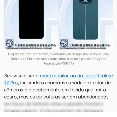
O aparelho já foi certificado, mostrando um design similar ao da linha
Realme 12 Pro, mas com laterais retas e painéis planos (Imagem:
Reprodução/TENAA)
Seu visual seria
muito similar ao da série Realme
12 Pro
, incluindo o chamativo módulo circular de
câmeras e o acabamento em tecido que imita
couro, mas as curvaturas seriam abandonadas
em favor de laterais retas e painéis frontal e
traseiro planos. Outra mudança de destaque