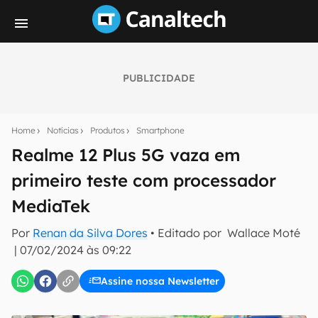
PUBLICIDADE
Seu resumo inteligente do mundo tech!
Assine a newsletter do Canaltech e receba
Home
Notícias
Produtos
Smartphone
notícias e reviews sobre tecnologia em primeira
mão.
Realme 12 Plus 5G vaza em
primeiro teste com processador
E-mail
MediaTek
Por
Renan da Silva Dores
• Editado por
Wallace Moté
inscreva-se
|
07/02/2024 às 09:22
Assine nossa Newsletter
Confirmo que li, aceito e concordo com os
Termos de
Uso e Política de Privacidade do Canaltech.