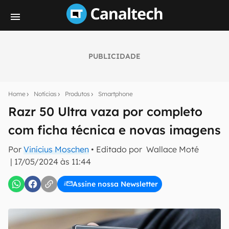
PUBLICIDADE
Seu resumo inteligente do mundo tech!
Assine a newsletter do Canaltech e receba
Home
Notícias
Produtos
Smartphone
notícias e reviews sobre tecnologia em primeira
mão.
Razr 50 Ultra vaza por completo
com ficha técnica e novas imagens
E-mail
Por
Vinícius Moschen
• Editado por
Wallace Moté
|
17/05/2024 às 11:44
inscreva-se
Assine nossa Newsletter
Confirmo que li, aceito e concordo com os
Termos de
Uso e Política de Privacidade do Canaltech.