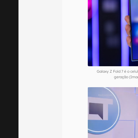
Galaxy Z Fold 7 é o cel
geração (Imag