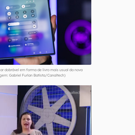
ular dobrável em forma de livro mais usual da nova
em: Gabriel Furlan Batista/Canaltech)