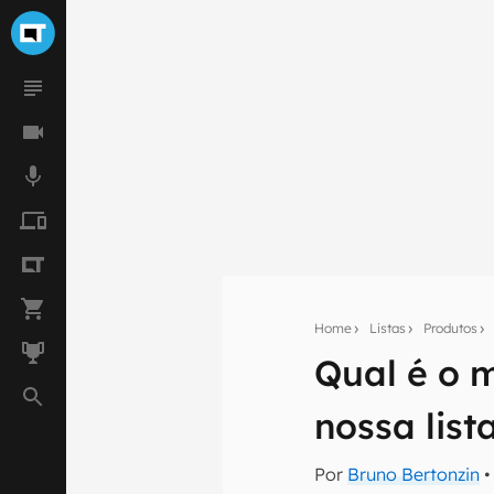
Home
Listas
Produtos
Qual é o m
Seu res
nossa list
Assine a newsle
mão.
Por
Bruno Bertonzin
•