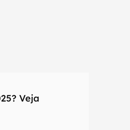
025? Veja
em primeira