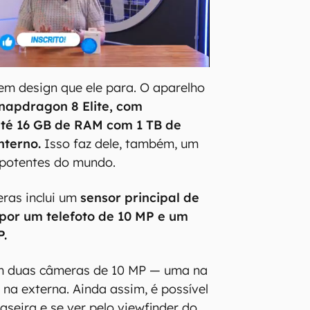
m design que ele para. O aparelho
apdragon 8 Elite, com
té 16 GB de RAM com 1 TB de
terno.
Isso faz dele, também, um
s potentes do mundo.
ras inclui um
sensor principal de
 por um telefoto de 10 MP e um
P.
tem duas câmeras de 10 MP — uma na
a na externa. Ainda assim, é possível
raseira e se ver pelo viewfinder do