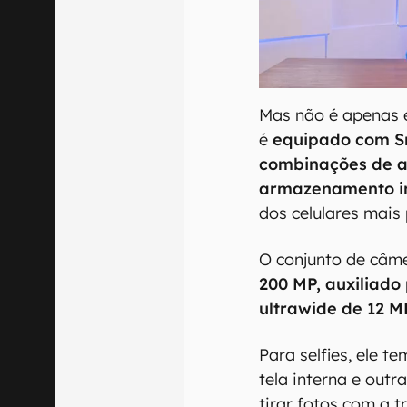
Mas não é apenas e
é
equipado com Sn
combinações de a
armazenamento in
dos celulares mai
O conjunto de câme
200 MP, auxiliado
ultrawide de 12 M
Para selfies, ele 
tela interna e outr
tirar fotos com a t