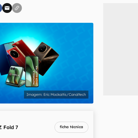
inscreva-se
li, aceito e concordo com os
Termos de Uso e Política de Privacidade do Ca
Eric Mockaitis/Canaltech
Z Fold 7
ficha técnica