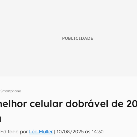
PUBLICIDADE
Smartphone
elhor celular dobrável de 2
umo inteligente do mundo tech!
a
tter do Canaltech e receba notícias e reviews sobre tecnologia 
 Editado por
Léo Müller
|
10/08/2025 às 14:30