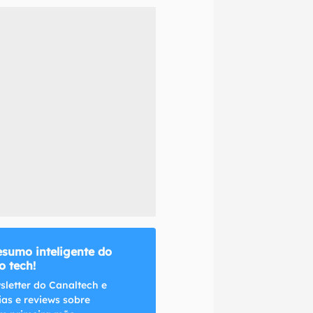
naltech.
esumo inteligente do
 tech!
sletter do Canaltech e
ias e reviews sobre