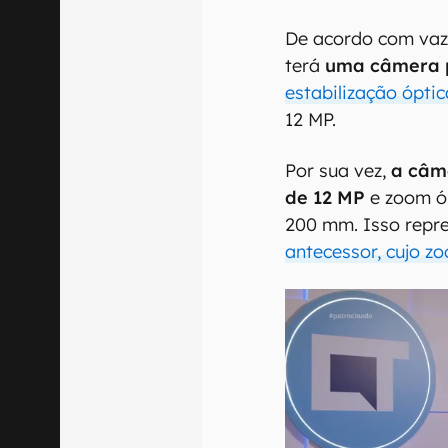
De acordo com vaza
terá
uma câmera p
estabilização óptic
12 MP.
Por sua vez,
a câme
de 12 MP
e zoom óp
200 mm. Isso repr
antecessor, cujo z