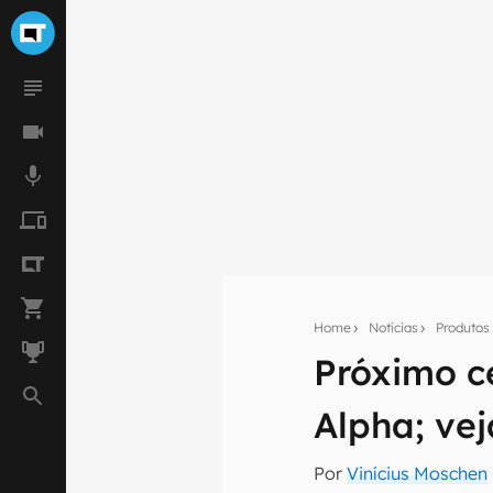
Home
Notícias
Produtos
Próximo c
Seu res
Alpha; ve
Assine a newsle
mão.
Por
Vinícius Moschen