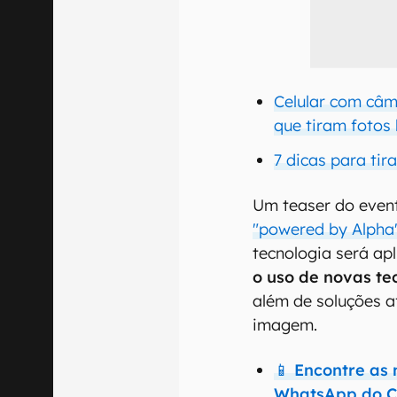
Celular com câm
que tiram fotos
7 dicas para tir
Um teaser do event
"powered by Alpha"
tecnologia será apl
o uso de novas te
além de soluções 
imagem.
📱 Encontre as
WhatsApp do C