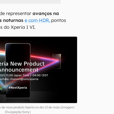
ode representar
avanços na
s noturnas
e com HDR,
pontos
s do Xperia 1 VI.
 de novo produto Xperia no dia 13 de maio (Imagem:
Divulgação/Sony)