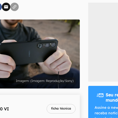
inscreva-se
li, aceito e concordo com os
Termos de Uso e Política de Privacidade do Ca
(Imagem: Reprodução/Sony)
Seu r
mundo
Assine a new
10 VI
ficha técnica
receba notíc