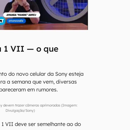
 1 VII — o que
o do novo celular da Sony esteja
ara a semana que vem, diversas
 apareceram em rumores.
ony devem trazer câmeras aprimoradas (Imagem:
Divulgação/Sony)
 1 VII deve ser semelhante ao do