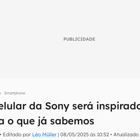
PUBLICIDADE
Smartphone
elular da Sony será inspira
umo inteligente do mundo tech!
ja o que já sabemos
tter do Canaltech e receba notícias e reviews sobre tecnologia 
• Editado por
Léo Müller
|
08/05/2025 às 10:52
•
Atualizad