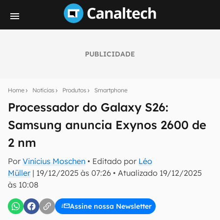
PUBLICIDADE
Seu resumo inteligente do mundo tech!
Assine a newsletter do Canaltech e receba
Home
Notícias
Produtos
Smartphone
notícias e reviews sobre tecnologia em primeira
mão.
Processador do Galaxy S26:
Samsung anuncia Exynos 2600 de
E-mail
2 nm
Por
Vinícius Moschen
• Editado por
Léo
inscreva-se
Müller
|
19/12/2025 às 07:26
•
Atualizado
19/12/2025
às 10:08
Confirmo que li, aceito e concordo com os
Termos de
Uso e Política de Privacidade do Canaltech.
Assine nossa Newsletter