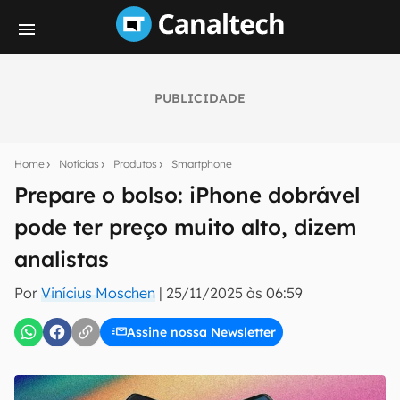
PUBLICIDADE
Seu resumo inteligente do mundo tech!
Assine a newsletter do Canaltech e receba
Home
Notícias
Produtos
Smartphone
notícias e reviews sobre tecnologia em primeira
mão.
Prepare o bolso: iPhone dobrável
pode ter preço muito alto, dizem
E-mail
analistas
Por
Vinícius Moschen
|
25/11/2025 às 06:59
inscreva-se
Assine nossa Newsletter
Confirmo que li, aceito e concordo com os
Termos de
Uso e Política de Privacidade do Canaltech.