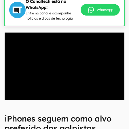
O Canaltech está no
WhatsApp!
WhatsApp
Entre no canal e acompanhe
notícias e dicas de tecnologia
00:00
/
20:46
iPhones seguem como alvo
preferido dos golpistas