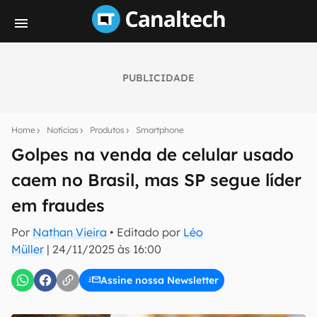
PUBLICIDADE
Seu resumo inteligente do mundo tech!
Assine a newsletter do Canaltech e receba
Home
Notícias
Produtos
Smartphone
notícias e reviews sobre tecnologia em primeira
mão.
Golpes na venda de celular usado
caem no Brasil, mas SP segue líder
E-mail
em fraudes
Por
Nathan Vieira
• Editado por
Léo
inscreva-se
Müller
|
24/11/2025 às 16:00
Assine nossa Newsletter
Confirmo que li, aceito e concordo com os
Termos de
Uso e Política de Privacidade do Canaltech.