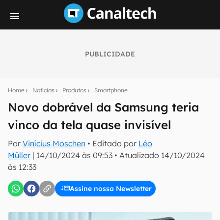
PUBLICIDADE
Seu resumo inteligente do mundo tech!
Assine a newsletter do Canaltech e receba
Home
Notícias
Produtos
Smartphone
notícias e reviews sobre tecnologia em primeira
mão.
Novo dobrável da Samsung teria
vinco da tela quase invisível
E-mail
Por
Vinícius Moschen
• Editado por
Léo
Müller
|
14/10/2024 às 09:53
•
Atualizado
14/10/2024
às 12:33
inscreva-se
Assine nossa Newsletter
Confirmo que li, aceito e concordo com os
Termos de
Uso e Política de Privacidade do Canaltech.