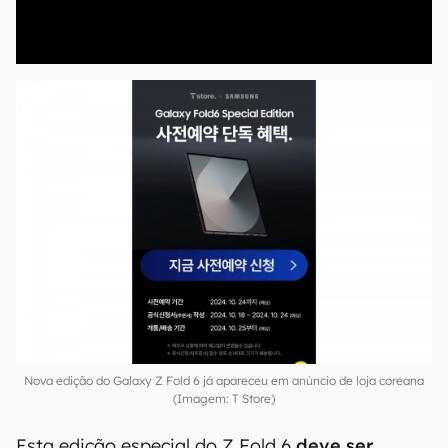
00:00
/
04:52
Nova edição do Galaxy Z Fold 6 já apareceu em anúncio de loja coreana
(Imagem: T Store)
Esta edição especial do Z Fold 6
deve ser