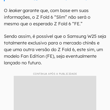
Samsung acirrar a forte disputa no mercado
local ou se o dispositivo será vendido em todo o
mundo.
Galaxy Z Fold6 Slim will be named Samsung
W25 in China, which is lighter, thinner and
larger than Fold6.Will be released in
October and does not support SPen. — ICE
UNIVERSE (@UniverseIce) June 18, 2024
O
leaker
garante que, com base em suas
informações, o Z Fold 6 “Slim” não será o
mesmo que o esperado Z Fold 6 “FE.”
Sendo assim, é possível que o Samsung W25 seja
totalmente exclusivo para o mercado chinês e
que uma outra versão do Z Fold 6, este sim, um