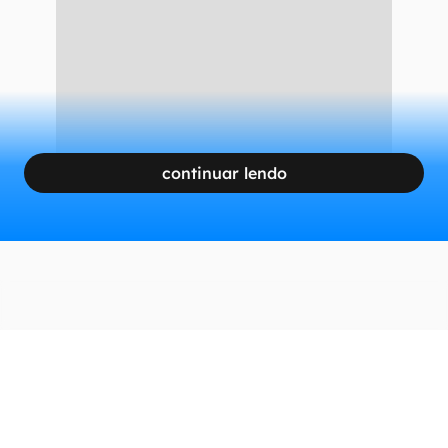
modelo Fan Edition (FE), seja eventualmente
lançado no futuro.
CONTINUA APÓS A PUBLICIDADE
continuar lendo