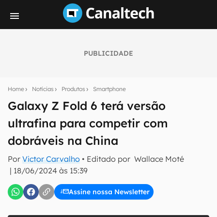
PUBLICIDADE
Seu resumo inteligente do mundo tech!
Assine a newsletter do Canaltech e receba
Home
Notícias
Produtos
Smartphone
notícias e reviews sobre tecnologia em primeira
mão.
Galaxy Z Fold 6 terá versão
ultrafina para competir com
E-mail
dobráveis na China
Por
Victor Carvalho
• Editado por
Wallace Moté
inscreva-se
|
18/06/2024 às 15:39
Assine nossa Newsletter
Confirmo que li, aceito e concordo com os
Termos de
Uso e Política de Privacidade do Canaltech.