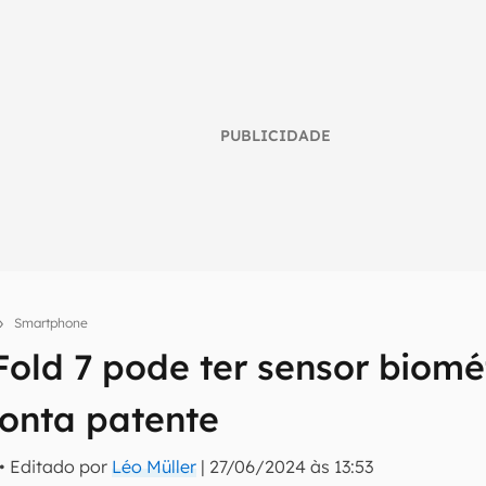
PUBLICIDADE
Smartphone
old 7 pode ter sensor biomét
umo inteligente do mundo tech!
tter do Canaltech e receba notícias e reviews sobre tecnologia 
ponta patente
• Editado por
Léo Müller
|
27/06/2024 às 13:53