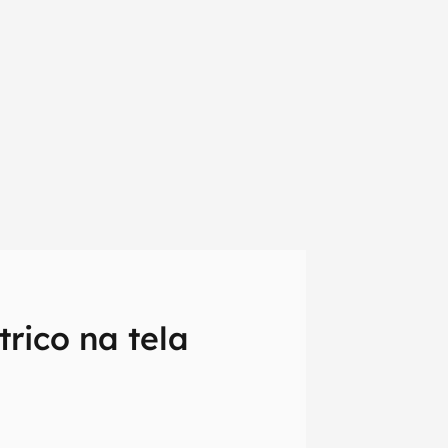
rico na tela
em primeira