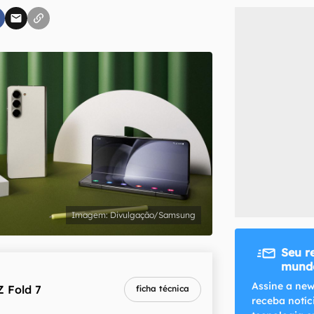
inscreva-se
li, aceito e concordo com os
Termos de Uso e Política de Privacidade do Ca
Divulgação/Samsung
Seu r
mundo
Assine a new
Z Fold 7
ficha técnica
receba notíc