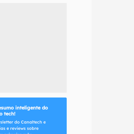
naltech.
esumo inteligente do
 tech!
sletter do Canaltech e
ias e reviews sobre