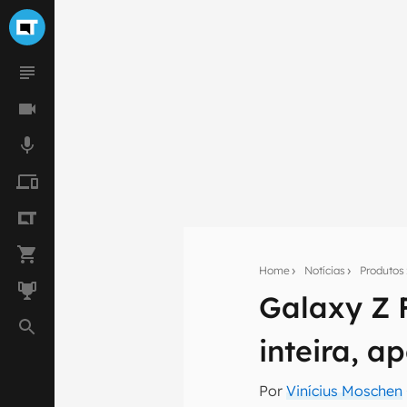
Home
Notícias
Produtos
Galaxy Z F
Seu res
Assine a newsle
inteira, a
mão.
Por
Vinícius Moschen
E-mail